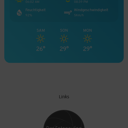
06:02 AM
08:39 PM
Feuchtigkeit
Windgeschwindigkeit
92%
5Km/h
SAM
SON
MON
26°
29°
29°
Links