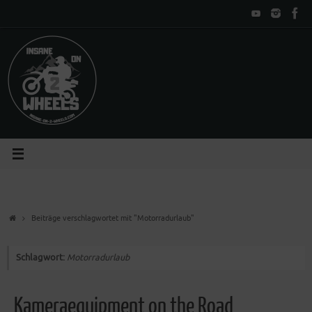
Zum
Inhalt
springen
Start
Beiträge verschlagwortet mit "Motorradurlaub"
Schlagwort:
Motorradurlaub
Kameraequipment on the Road