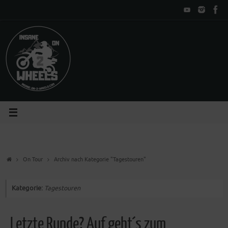
Zum
Inhalt
springen
Start
On Tour
Archiv nach Kategorie "Tagestouren"
Kategorie:
Tagestouren
Letzte Runde? Auf geht´s zum