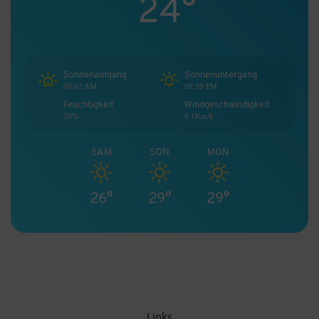
24°
Sonnenaufgang
Sonnenuntergang
06:02 AM
08:39 PM
Feuchtigkeit
Windgeschwindigkeit
50%
6.1Km/h
SAM
SON
MON
26°
29°
29°
Links