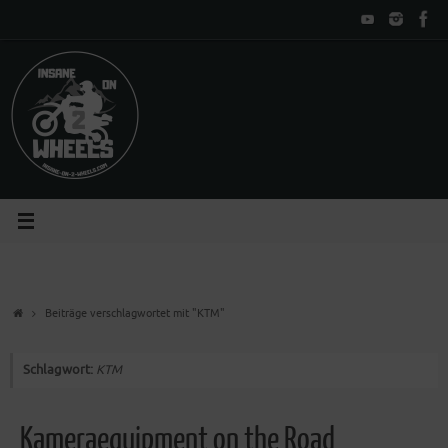
Zum
Inhalt
springen
Start
Beiträge verschlagwortet mit "KTM"
Schlagwort:
KTM
Kameraequipment on the Road