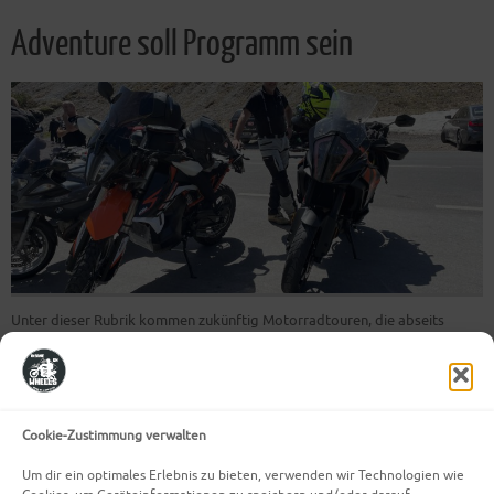
Adventure soll Programm sein
Unter dieser Rubrik kommen zukünftig Motorradtouren, die abseits
befestigter Wege durch unsere schöne Heimat führen, oder wegen ihrer
Art einfach abenteuerlich sind. Kurz wenn sie anders sind und sackrisch
Spaß machen findest du sie unter dieser Rubrik. denn eines ist für diese
Strecken wichtig, Adventure soll Programm sein!
Cookie-Zustimmung verwalten
Weiterlesen
Um dir ein optimales Erlebnis zu bieten, verwenden wir Technologien wie