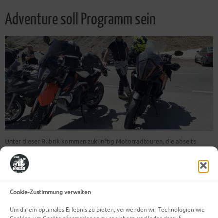
Adventure soll Programm sein
Unter dieser Rubrik kommen zukünftig Motorradtouren, die abseits
befestigter Wege durch unsere schöne Heimat führen, oder wegen ihrer
Art einfach abenteuerlich sind. Kurz wenn sie anders sind und sackrisch
Spaß machen findest du sie unter dieser Rubrik. denn eines ist für diese
Strecken wichtig, Adventure soll Programm sein!
Cookie-Zustimmung verwalten
Weiterlesen
Um dir ein optimales Erlebnis zu bieten, verwenden wir Technologien wie