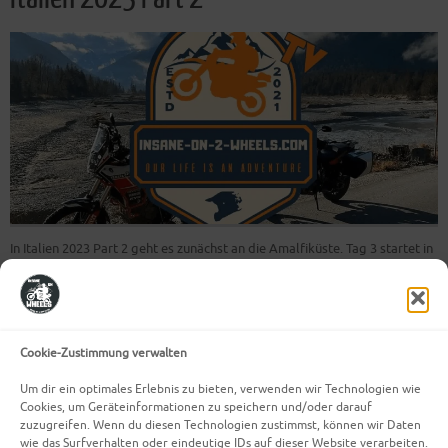
In Italien 2023 Part 2 geht es zunächst an die Amalfiküste. Tag 3 startet in
Neapel wo wir nicht an der Küste entlang, sondern ein Stück durchs
Landesinnere gefahren sind bis wir auf die Küstenstraße von Amalfi
gestoßen sind. Auf dem Weg dorthin sind wir durch eine wunderschöne
Landschaft mit…
Cookie-Zustimmung verwalten
Weiterlesen
Um dir ein optimales Erlebnis zu bieten, verwenden wir Technologien wie
Cookies, um Geräteinformationen zu speichern und/oder darauf
zuzugreifen. Wenn du diesen Technologien zustimmst, können wir Daten
wie das Surfverhalten oder eindeutige IDs auf dieser Website verarbeiten.
Mehr Beiträge