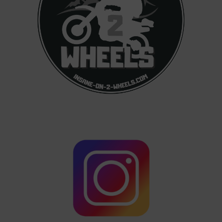
FOLGE MIR AUF YOUTUBE Hier findest du sämtliche
FOLGE 
YouTube Videos des Kanals @insane-on-2-wheels.
folge 
Verpasse kein Video mehr von mir wenn ich auf
on 2 Wh
Reisen bin, oder...