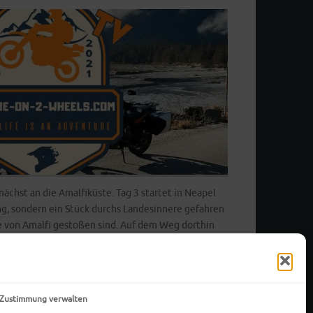
unächst an die Amalfiküste. Tag 3 startet in Neapel
ng, sondern ein Stück durchs Landesinnere gefahren
ße von Amalfi gestoßen sind. Auf dem Weg dorthin
öne Landschaft mit…
-Zustimmung verwalten