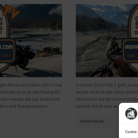
gen Reise und Italien 2023 Final
In Italien 2023 Part 2 geht es z
Doch bevor es an den Pool geht,
wo wir nicht an der Küste entla
h hier wieder die gut befahrene
sind bis wir auf die Küstenstra
eldern und Tomatenäckern…
sind wir durch eine wundersch
Weiterlesen
Cookie