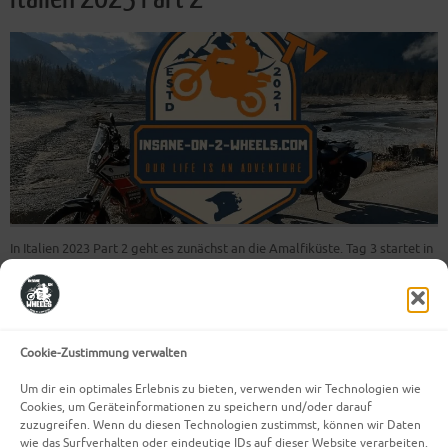
In Italien 2023 Part 2 geht es zunächst an die Amalfiküste. Tag 3 startet in
Neapel wo wir nicht an der Küste entlang, sondern ein Stück durchs
Landesinnere gefahren sind bis wir auf die Küstenstraße von Amalfi
gestoßen sind. Auf dem Weg dorthin sind wir durch eine wunderschöne
Landschaft mit…
Cookie-Zustimmung verwalten
Weiterlesen
Um dir ein optimales Erlebnis zu bieten, verwenden wir Technologien wie
Cookies, um Geräteinformationen zu speichern und/oder darauf
zuzugreifen. Wenn du diesen Technologien zustimmst, können wir Daten
wie das Surfverhalten oder eindeutige IDs auf dieser Website verarbeiten.
Mehr Beiträge