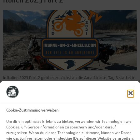
In Italien 2023 Part 2 geht es zunächst an die Amalfiküste. Tag 3 startet in
Neapel wo wir nicht an der Küste entlang, sondern ein Stück durchs
Landesinnere gefahren sind bis wir auf die Küstenstraße von Amalfi
gestoßen sind. Auf dem Weg dorthin sind wir durch eine wunderschöne
Landschaft mit…
Cookie-Zustimmung verwalten
Weiterlesen
Um dir ein optimales Erlebnis zu bieten, verwenden wir Technologien wie
Cookies, um Geräteinformationen zu speichern und/oder darauf
zuzugreifen. Wenn du diesen Technologien zustimmst, können wir Daten
wie das Surfverhalten oder eindeutige IDs auf dieser Website verarbeiten.
Mehr Beiträge