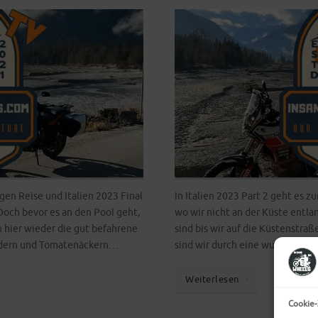
gen Reise und Italien 2023 Final
In Italien 2023 Part 2 geht es z
Doch bevor es an den Pool geht,
wo wir nicht an der Küste entla
h hier wieder die gut befahrene
sind bis wir auf die Küstenstra
eldern und Tomatenäckern…
sind wir durch eine wundersch
Weiterlesen
Cookie