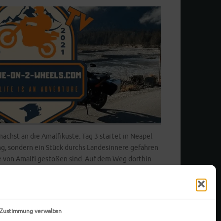
unächst an die Amalfiküste. Tag 3 startet in Neapel
ng, sondern ein Stück durchs Landesinnere gefahren
ße von Amalfi gestoßen sind. Auf dem Weg dorthin
öne Landschaft mit…
-Zustimmung verwalten