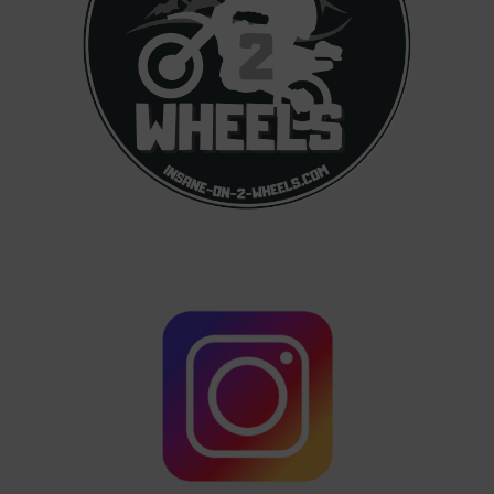
FOLGE MIR AUF YOUTUBE Hier findest du sämtliche
FOLGE 
YouTube Videos des Kanals @insane-on-2-wheels.
folge 
Verpasse kein Video mehr von mir wenn ich auf
on 2 Wh
Reisen bin, oder...