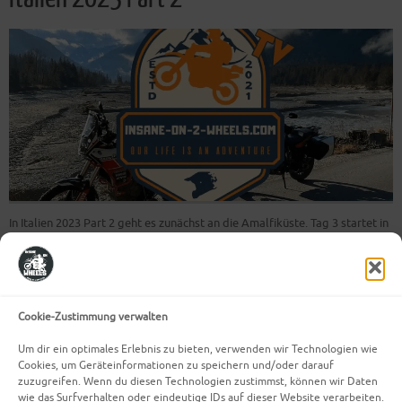
In Italien 2023 Part 2 geht es zunächst an die Amalfiküste. Tag 3 startet in
Neapel wo wir nicht an der Küste entlang, sondern ein Stück durchs
Landesinnere gefahren sind bis wir auf die Küstenstraße von Amalfi
gestoßen sind. Auf dem Weg dorthin sind wir durch eine wunderschöne
Landschaft mit…
Cookie-Zustimmung verwalten
Weiterlesen
Um dir ein optimales Erlebnis zu bieten, verwenden wir Technologien wie
Cookies, um Geräteinformationen zu speichern und/oder darauf
zuzugreifen. Wenn du diesen Technologien zustimmst, können wir Daten
wie das Surfverhalten oder eindeutige IDs auf dieser Website verarbeiten.
Mehr Beiträge