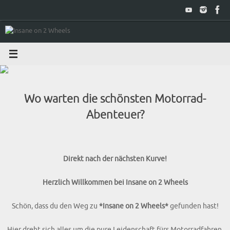
Zum
Inhalt
springen
Wo warten die schönsten Motorrad-
Abenteuer?
Direkt nach der nächsten Kurve!
Herzlich Willkommen bei Insane on 2 Wheels
Schön, dass du den Weg zu
*Insane on 2 Wheels*
gefunden hast!
Hier dreht sich alles um die pure Leidenschaft fürs Motorradfahren.