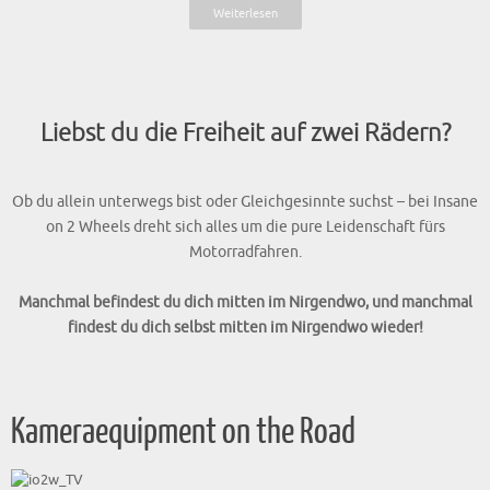
Ob du allein unterwegs bist oder Gleichgesinnte suchst – bei Insane
on 2 Wheels dreht sich alles um die pure Leidenschaft fürs
Motorradfahren.
Manchmal befindest du dich mitten im Nirgendwo, und manchmal
findest du dich selbst mitten im Nirgendwo wieder!
Kameraequipment on the Road
Meine Foto- und Filmausrüstung für unterwegs In diesem Video möchte
ich Dir zeigen mit welchem Kameraequipment ich meine Videos mache.
Angefangen von den beiden Action Cams, über 360° Kamera von Insta
360 setze ich bei den Produktionen auf unterschiedliche Systeme. Beim
Thema Vlogging, habe ich bisher immer auf mein IPhone…
Weiterlesen