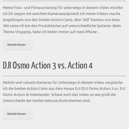
DJI Osmo Action 3 vs. Action 4
Mobile und robuste Kameras für Unterwegs In diesem Video vergleiche
ich die beiden Action Cams aus dem Hause DJI (DJI Osmo Action 3 vs. DJI
Osmo Action 4) miteinander. Schaut euch das Video an wie groß die
Unterschiede der beiden Inhouse-Kontrahenten sind.
Weiterlesen
Italien 2023 Final Part
Das letzte drittel unserer knapp 3000 Kilometer langen Reise und Italien
2023 Final Part beginnt. Es geht zunächst weiter nach Rimini. Doch bevor
es an den Pool geht, stehen noch einige Kilometer an. Wir verlassen auch
hier wieder die gut befahrene Küstenstraße zunächst wieder. Vorbei an
vielen Feldern und Tomatenäckern…