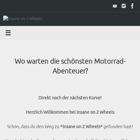
Zum
Inhalt
springen
Wo warten die schönsten Motorrad-
Abenteuer?
Direkt nach der nächsten Kurve!
Herzlich Willkommen bei Insane on 2 Wheels
Schön, dass du den Weg zu
*Insane on 2 Wheels*
gefunden hast!
Hier dreht sich alles um die pure Leidenschaft fürs Motorradfahren.