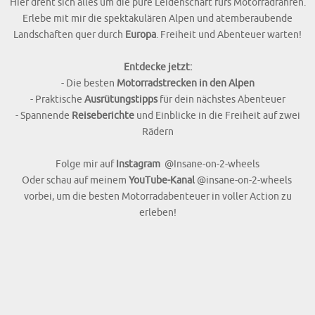
Erlebe mit mir die spektakulären Alpen und atemberaubende
Landschaften quer durch
Europa
. Freiheit und Abenteuer warten!
Entdecke jetzt:
- Die besten
Motorradstrecken in den Alpen
- Praktische
Ausrütungstipps
für dein nächstes Abenteuer
- Spannende
Reiseberichte
und Einblicke in die Freiheit auf zwei
Rädern
Folge mir auf
Instagram
@Insane-on-2-wheels
Oder schau auf meinem
YouTube-Kanal
@insane-on-2-wheels
vorbei, um die besten Motorradabenteuer in voller Action zu
erleben!
FOLGE MIR AUF YOUTUBE Hier findest du sämtliche YouTube